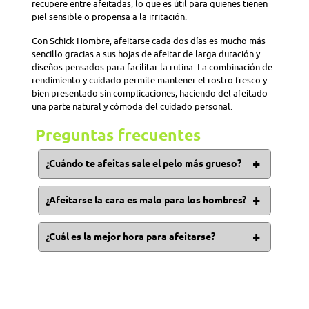
recupere entre afeitadas, lo que es útil para quienes tienen
piel sensible o propensa a la irritación.
Con Schick Hombre, afeitarse cada dos días es mucho más
sencillo gracias a sus hojas de afeitar de larga duración y
diseños pensados para facilitar la rutina. La combinación de
rendimiento y cuidado permite mantener el rostro fresco y
bien presentado sin complicaciones, haciendo del afeitado
una parte natural y cómoda del cuidado personal.
Preguntas frecuentes
¿Cuándo te afeitas sale el pelo más grueso?
Afeitar el vello no cambia su grosor, color ni velocidad
de crecimiento. Al afeitar el vello facial o corporal
¿Afeitarse la cara es malo para los hombres?
puede sentirse gruesa o pinchuda durante un tiempo
No, pero es ideal optar por técnicas de afeitado
mientras está creciendo.
adecuadas para evitar irritaciones o lastimar la piel.
¿Cuál es la mejor hora para afeitarse?
Igualmente, se deben utilizar maquinas o cuchillas de
Lo ideal es en la mañana, luego de bañarse, aunque
afeitar de alta calidad para proteger la zona de
hay expertos que recomiendan hacerlo 30 minutos
afeitado.
después de levantarse. Este intervalo permite que la
piel despierte y se produzca un afeitado más preciso.