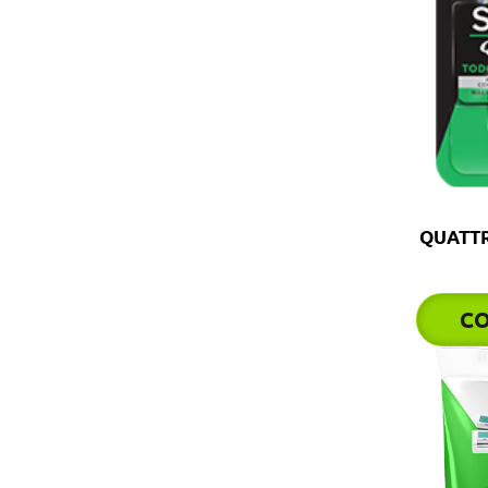
QUATTR
C