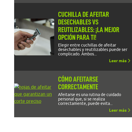
CUCHILLA DE AFEITAR
DESECHABLES VS
REUTILIZABLES: ¡LA MEJOR
OPCIÓN PARA TI!
Elegir entre cuchillas de afeitar
desechables y reutilizables puede ser
complicado. Ambos...
Leer más
CÓMO AFEITARSE
CORRECTAMENTE
Afeitarse es una rutina de cuidado
personal que, si se realiza
correctamente, puede evita...
Leer más