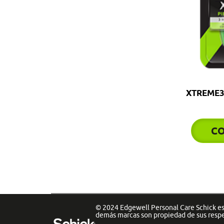
XTREME3
C
© 2024 Edgewell Personal Care Schick es 
demás marcas son propiedad de sus resp