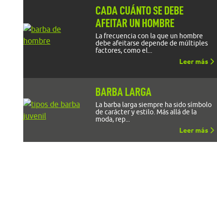
CADA CUÁNTO SE DEBE
AFEITAR UN HOMBRE
La frecuencia con la que un hombre
debe afeitarse depende de múltiples
factores, como el...
Leer más
BARBA LARGA
La barba larga siempre ha sido símbolo
de carácter y estilo. Más allá de la
moda, rep...
Leer más