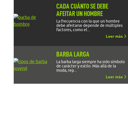
CADA CUÁNTO SE DEBE
AFEITAR UN HOMBRE
La frecuencia con la que un hombre
debe afeitarse depende de múltiples
factores, como el...
Leer más
BARBA LARGA
La barba larga siempre ha sido símbolo
de carácter y estilo. Más allá de la
moda, rep...
Leer más