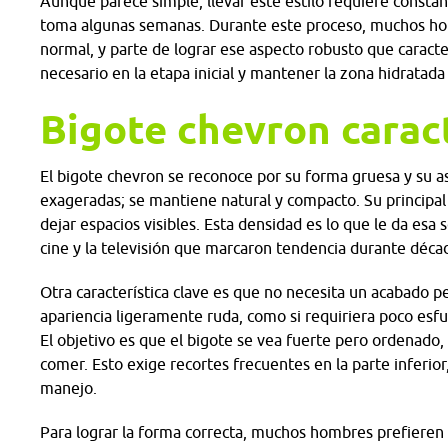
Aunque parece simple, llevar este estilo requiere constan
toma algunas semanas. Durante este proceso, muchos ho
normal, y parte de lograr ese aspecto robusto que caracte
necesario en la etapa inicial y mantener la zona hidratada
Bigote chevron caract
El bigote chevron se reconoce por su forma gruesa y su a
exageradas; se mantiene natural y compacto. Su principal c
dejar espacios visibles. Esta densidad es lo que le da esa 
cine y la televisión que marcaron tendencia durante déca
Otra característica clave es que no necesita un acabado p
apariencia ligeramente ruda, como si requiriera poco esf
El objetivo es que el bigote se vea fuerte pero ordenado,
comer. Esto exige recortes frecuentes en la parte inferior
manejo.
Para lograr la forma correcta, muchos hombres prefieren u