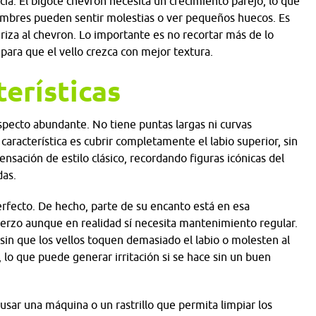
cia. El bigote chevron necesita un crecimiento parejo, lo que
mbres pueden sentir molestias o ver pequeños huecos. Es
riza al chevron. Lo importante es no recortar más de lo
 para que el vello crezca con mejor textura.
erísticas
specto abundante. No tiene puntas largas ni curvas
aracterística es cubrir completamente el labio superior, sin
sensación de estilo clásico, recordando figuras icónicas del
das.
erfecto. De hecho, parte de su encanto está en esa
uerzo aunque en realidad sí necesita mantenimiento regular.
 sin que los vellos toquen demasiado el labio o molesten al
, lo que puede generar irritación si se hace sin un buen
sar una máquina o un rastrillo que permita limpiar los