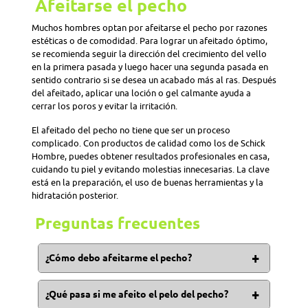
Afeitarse el pecho
Muchos hombres optan por afeitarse el pecho por razones
estéticas o de comodidad. Para lograr un afeitado óptimo,
se recomienda seguir la dirección del crecimiento del vello
en la primera pasada y luego hacer una segunda pasada en
sentido contrario si se desea un acabado más al ras. Después
del afeitado, aplicar una loción o gel calmante ayuda a
cerrar los poros y evitar la irritación.
El afeitado del pecho no tiene que ser un proceso
complicado. Con productos de calidad como los de Schick
Hombre, puedes obtener resultados profesionales en casa,
cuidando tu piel y evitando molestias innecesarias. La clave
está en la preparación, el uso de buenas herramientas y la
hidratación posterior.
Preguntas frecuentes
¿Cómo debo afeitarme el pecho?
Para afeitarse el pecho se debe comenzar desde el
exterior avanzando hacia la mitad. La cuchilla o
¿Qué pasa si me afeito el pelo del pecho?